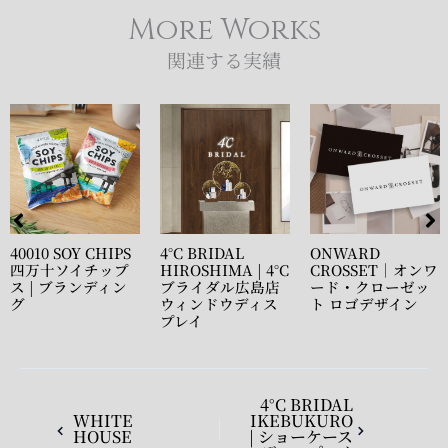
More Works
関連する実績
40010 SOY CHIPS
4°C BRIDAL
ONWARD
四万十ソイチップ
HIROSHIMA | 4°C
CROSSET｜オンワ
ス | ブランディン
ブライダル広島店
ード・クローゼッ
グ
ウィンドウディス
ト ロゴデザイン
プレイ
4°C BRIDAL
WHITE
IKEBUKURO
HOUSE
| ショーケース