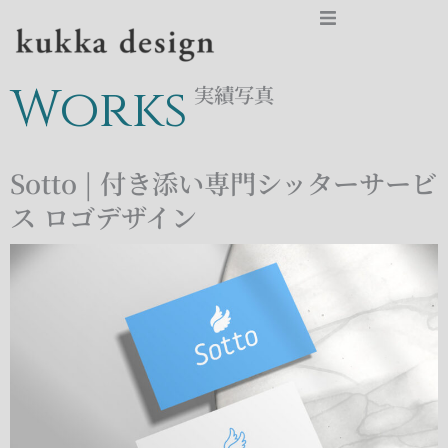
TOP
Works
実績写真
NEWS
Sotto | 付き添い専門シッターサービ
SERVICES
ス ロゴデザイン
WORKS
ABOUT
CONTACT