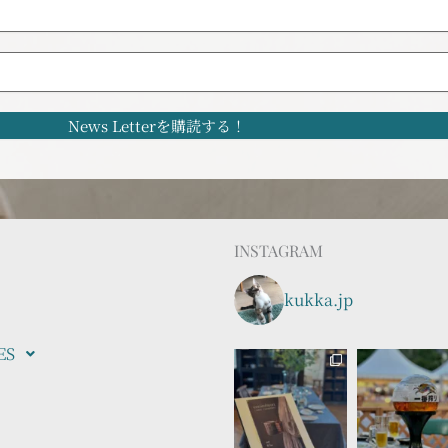
INSTAGRAM
kukka.jp
ES